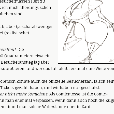
 Besuchermassen Herr zu
 ich mich allerdings schon
lieben sind.
b, aber (geschätzt) weniger
i (realistische)
erstreut.
Die
000 Quadratmetern etwa ein
r Besucheranstieg lag aber
zuprobieren, und wer das tut, bleibt erstmal eine Weile vo
retisch könnte auch die offizielle Besucherzahl falsch sein
 Tickets gezählt haben, und wir haben nur geschätzt.
er nicht mehr Comicfans.
Als Comicmesse ist die Comic-
kann man eher mal verpassen, wenn dann auch noch die Züg
egen nimmt man solche Widerstände eher in Kauf.