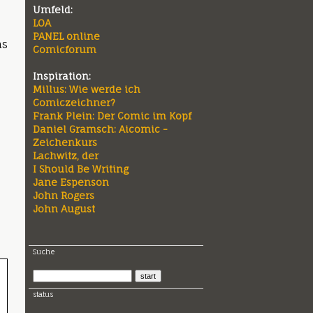
Umfeld:
LOA
PANEL online
as
Comicforum
Inspiration:
Millus: Wie werde ich
Comiczeichner?
Frank Plein: Der Comic im Kopf
Daniel Gramsch: Aicomic -
Zeichenkurs
Lachwitz, der
I Should Be Writing
Jane Espenson
John Rogers
John August
Suche
status