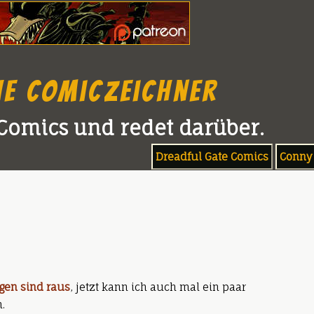
he Comiczeichner
Comics und redet darüber.
Dreadful Gate Comics
Conny 
gen sind raus
, jetzt kann ich auch mal ein paar
.