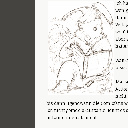
Ich h
wenig
daran
Verla
weiß 
aber 
hätten
Wahrs
bissc
Mal s
Actio
nicht.
bis dann irgendwann die Comicfans weg
ich nicht gerade draufzahle, lohnt es
mitzunehmen als nicht.